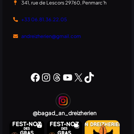
341, rue de Lescors 29760, Penmarc’h
+33 06.81.36.22.05
andreizherien@gmail.com
Lien vers la page Facebook du bagad
Instagram
Threads
YouTube
X
TikTok
@
bagad_an_dreizherien